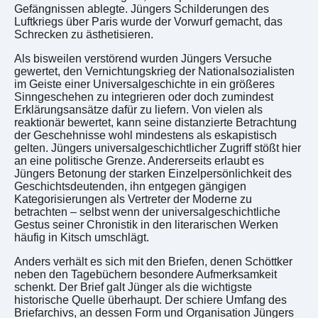
Gefängnissen ablegte. Jüngers Schilderungen des
Luftkriegs über Paris wurde der Vorwurf gemacht, das
Schrecken zu ästhetisieren.
Als bisweilen verstörend wurden Jüngers Versuche
gewertet, den Vernichtungskrieg der Nationalsozialisten
im Geiste einer Universalgeschichte in ein größeres
Sinngeschehen zu integrieren oder doch zumindest
Erklärungsansätze dafür zu liefern. Von vielen als
reaktionär bewertet, kann seine distanzierte Betrachtung
der Geschehnisse wohl mindestens als eskapistisch
gelten. Jüngers universalgeschichtlicher Zugriff stößt hier
an eine politische Grenze. Andererseits erlaubt es
Jüngers Betonung der starken Einzelpersönlichkeit des
Geschichtsdeutenden, ihn entgegen gängigen
Kategorisierungen als Vertreter der Moderne zu
betrachten – selbst wenn der universalgeschichtliche
Gestus seiner Chronistik in den literarischen Werken
häufig in Kitsch umschlägt.
Anders verhält es sich mit den Briefen, denen Schöttker
neben den Tagebüchern besondere Aufmerksamkeit
schenkt. Der Brief galt Jünger als die wichtigste
historische Quelle überhaupt. Der schiere Umfang des
Briefarchivs, an dessen Form und Organisation Jüngers