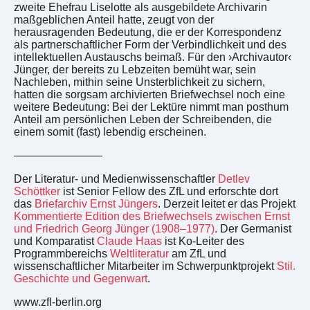
zweite Ehefrau Liselotte als ausgebildete Archivarin
maßgeblichen Anteil hatte, zeugt von der
herausragenden Bedeutung, die er der Korrespondenz
als partnerschaftlicher Form der Verbindlichkeit und des
intellektuellen Austauschs beimaß. Für den ›Archivautor‹
Jünger, der bereits zu Lebzeiten bemüht war, sein
Nachleben, mithin seine Unsterblichkeit zu sichern,
hatten die sorgsam archivierten Briefwechsel noch eine
weitere Bedeutung: Bei der Lektüre nimmt man posthum
Anteil am persönlichen Leben der Schreibenden, die
einem somit (fast) lebendig erscheinen.
————————
Der Literatur- und Medienwissenschaftler
Detlev
Schöttker
ist Senior Fellow des ZfL und erforschte dort
das
Briefarchiv Ernst Jüngers
. Derzeit leitet er das Projekt
Kommentierte Edition des Briefwechsels zwischen Ernst
und Friedrich Georg Jünger (1908–1977)
. Der Germanist
und Komparatist
Claude Haas
ist Ko-Leiter des
Programmbereichs
Weltliteratur
am ZfL und
wissenschaftlicher Mitarbeiter im Schwerpunktprojekt
Stil.
Geschichte und Gegenwart
.
www.zfl-berlin.org