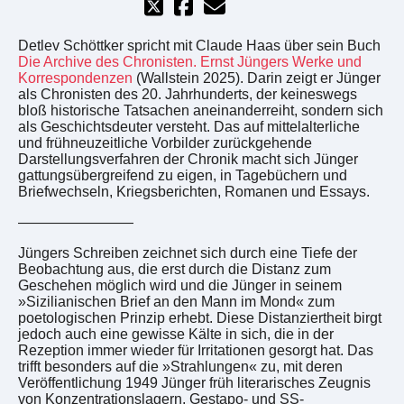
Detlev Schöttker spricht mit Claude Haas über sein Buch
Die Archive des Chronisten. Ernst Jüngers Werke und
Korrespondenzen
(Wallstein 2025). Darin zeigt er Jünger
als Chronisten des 20. Jahrhunderts, der keineswegs
bloß historische Tatsachen aneinanderreiht, sondern sich
als Geschichtsdeuter versteht. Das auf mittelalterliche
und frühneuzeitliche Vorbilder zurückgehende
Darstellungsverfahren der Chronik macht sich Jünger
gattungsübergreifend zu eigen, in Tagebüchern und
Briefwechseln, Kriegsberichten, Romanen und Essays.
————————
Jüngers Schreiben zeichnet sich durch eine Tiefe der
Beobachtung aus, die erst durch die Distanz zum
Geschehen möglich wird und die Jünger in seinem
»Sizilianischen Brief an den Mann im Mond« zum
poetologischen Prinzip erhebt. Diese Distanziertheit birgt
jedoch auch eine gewisse Kälte in sich, die in der
Rezeption immer wieder für Irritationen gesorgt hat. Das
trifft besonders auf die »Strahlungen« zu, mit deren
Veröffentlichung 1949 Jünger früh literarisches Zeugnis
von Konzentrationslagern, Gestapo- und SS-