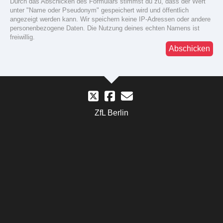
Durch das Abschicken des Formulars stimmst du zu, dass der Wert
unter "Name oder Pseudonym" gespeichert wird und öffentlich
angezeigt werden kann. Wir speichern keine IP-Adressen oder andere
personenbezogene Daten. Die Nutzung deines echten Namens ist
freiwillig.
Abschicken
ZfL Berlin