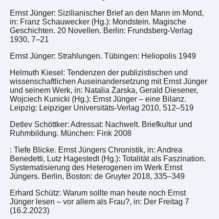
Ernst Jünger: Sizilianischer Brief an den Mann im Mond,
in: Franz Schauwecker (Hg.): Mondstein. Magische
Geschichten. 20 Novellen. Berlin: Frundsberg-Verlag
1930, 7–21
Ernst Jünger: Strahlungen. Tübingen: Heliopolis 1949
Helmuth Kiesel: Tendenzen der publizistischen und
wissenschaftlichen Auseinandersetzung mit Ernst Jünger
und seinem Werk, in: Natalia Żarska, Gerald Diesener,
Wojciech Kunicki (Hg.): Ernst Jünger – eine Bilanz.
Leipzig: Leipziger Universitäts-Verlag 2010, 512–519
Detlev Schöttker: Adressat: Nachwelt. Briefkultur und
Ruhmbildung. München: Fink 2008
: Tiefe Blicke. Ernst Jüngers Chronistik, in: Andrea
Benedetti, Lutz Hagestedt (Hg.): Totalität als Faszination.
Systematisierung des Heterogenen im Werk Ernst
Jüngers. Berlin, Boston: de Gruyter 2018, 335–349
Erhard Schütz: Warum sollte man heute noch Ernst
Jünger lesen – vor allem als Frau?, in: Der Freitag 7
(16.2.2023)