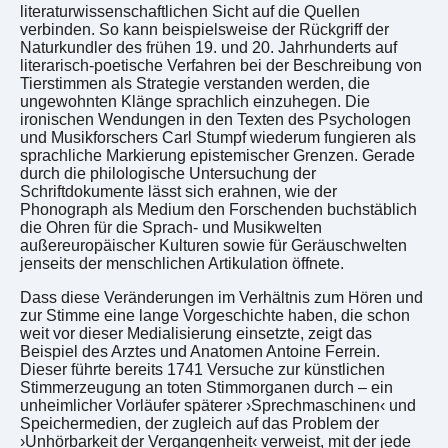
literaturwissenschaftlichen Sicht auf die Quellen
verbinden. So kann beispielsweise der Rückgriff der
Naturkundler des frühen 19. und 20. Jahrhunderts auf
literarisch-poetische Verfahren bei der Beschreibung von
Tierstimmen als Strategie verstanden werden, die
ungewohnten Klänge sprachlich einzuhegen. Die
ironischen Wendungen in den Texten des Psychologen
und Musikforschers Carl Stumpf wiederum fungieren als
sprachliche Markierung epistemischer Grenzen. Gerade
durch die philologische Untersuchung der
Schriftdokumente lässt sich erahnen, wie der
Phonograph als Medium den Forschenden buchstäblich
die Ohren für die Sprach- und Musikwelten
außereuropäischer Kulturen sowie für Geräuschwelten
jenseits der menschlichen Artikulation öffnete.
Dass diese Veränderungen im Verhältnis zum Hören und
zur Stimme eine lange Vorgeschichte haben, die schon
weit vor dieser Medialisierung einsetzte, zeigt das
Beispiel des Arztes und Anatomen Antoine Ferrein.
Dieser führte bereits 1741 Versuche zur künstlichen
Stimmerzeugung an toten Stimmorganen durch – ein
unheimlicher Vorläufer späterer ›Sprechmaschinen‹ und
Speichermedien, der zugleich auf das Problem der
›Unhörbarkeit der Vergangenheit‹ verweist, mit der jede