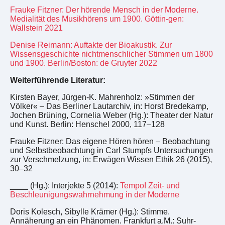
Frauke Fitzner: Der hörende Mensch in der Moderne.
Medialität des Musikhörens um 1900. Göttin-gen:
Wallstein 2021
Denise Reimann: Auftakte der Bioakustik. Zur
Wissensgeschichte nichtmenschlicher Stimmen um 1800
und 1900. Berlin/Boston: de Gruyter 2022
Weiterführende Literatur:
Kirsten Bayer, Jürgen-K. Mahrenholz: »Stimmen der
Völker« – Das Berliner Lautarchiv, in: Horst Bredekamp,
Jochen Brüning, Cornelia Weber (Hg.): Theater der Natur
und Kunst. Berlin: Henschel 2000, 117–128
Frauke Fitzner: Das eigene Hören hören – Beobachtung
und Selbstbeobachtung in Carl Stumpfs Untersuchungen
zur Verschmelzung, in: Erwägen Wissen Ethik 26 (2015),
30–32
____ (Hg.): Interjekte 5 (2014):
Tempo! Zeit- und
Beschleunigungswahrnehmung in der Moderne
Doris Kolesch, Sibylle Krämer (Hg.): Stimme.
Annäherung an ein Phänomen. Frankfurt a.M.: Suhr-